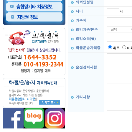
의뢰인성명
세
나이
거주지
희망차종/톤수
희망소득(월)
화물운송자격증
취득
미
운전경력사항
기타사항