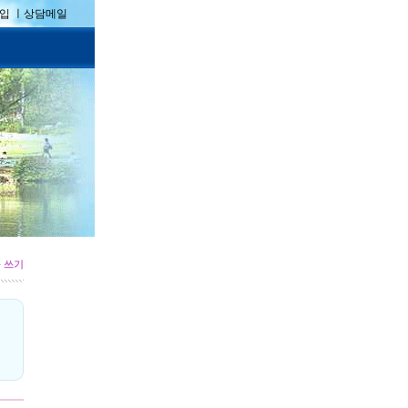
입 ㅣ
상담메일
>
쓰기