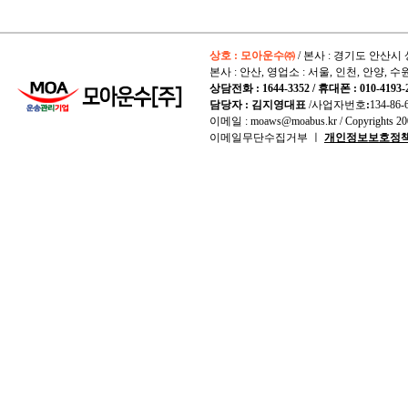
상호 : 모아운수㈜
/ 본사 : 경기도 안산시 
본사 : 안산, 영업소 : 서울, 인천, 안양, 수
상담전화 : 1644-3352 / 휴대폰 : 010-4193-
담당자 : 김지영대표
/사업자번호
:
134-86-
이메일 : moaws@moabus.kr /
Copyrights
200
이메일무단수집거부 ㅣ
개인정보보호정