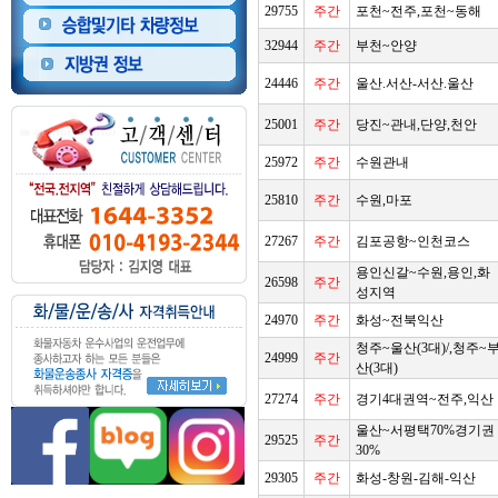
29755
주간
포천~전주,포천~동해
32944
주간
부천~안양
24446
주간
울산.서산-서산.울산
25001
주간
당진~관내,단양,천안
25972
주간
수원관내
25810
주간
수원,마포
27267
주간
김포공항~인천코스
용인신갈~수원,용인,화
26598
주간
성지역
24970
주간
화성~전북익산
청주~울산(3대)/,청주~
24999
주간
산(3대)
27274
주간
경기4대권역~전주,익산
울산~서평택70%경기권
29525
주간
30%
29305
주간
화성-창원-김해-익산