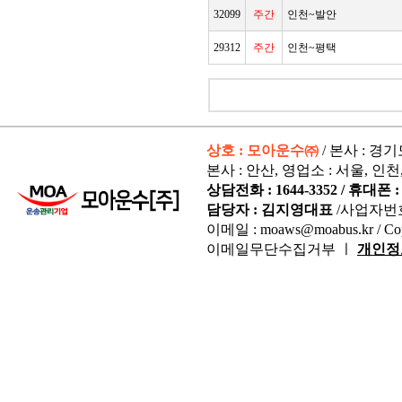
32099
주간
인천~발안
29312
주간
인천~평택
상호 : 모아운수㈜
/ 본사 : 경
본사 : 안산, 영업소 : 서울, 인천
상담전화 : 1644-3352 / 휴대폰 : 
담당자 : 김지영대표
/사업자번
이메일 : moaws@moabus.kr /
Co
이메일무단수집거부 ㅣ
개인정