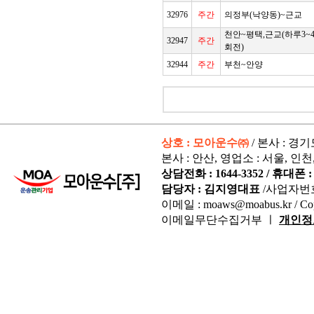
32976
주간
의정부(낙양동)~근교
천안~평택,근교(하루3~
32947
주간
회전)
32944
주간
부천~안양
상호 : 모아운수㈜
/ 본사 : 경
본사 : 안산, 영업소 : 서울, 인천
상담전화 : 1644-3352 / 휴대폰 : 
담당자 : 김지영대표
/사업자번
이메일 : moaws@moabus.kr /
Co
이메일무단수집거부 ㅣ
개인정