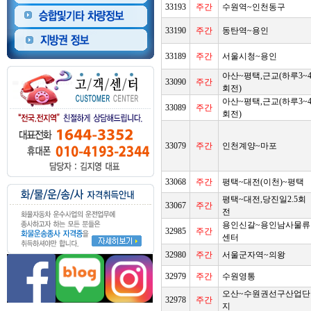
33193
주간
수원역~인천동구
33190
주간
동탄역~용인
33189
주간
서울시청~용인
아산~평택,근교(하루3~
33090
주간
회전)
아산~평택,근교(하루3~
33089
주간
회전)
33079
주간
인천계양~마포
33068
주간
평택~대전(이천)~평택
평택~대전,당진일2.5회
33067
주간
전
용인신갈~용인남사물류
32985
주간
센터
32980
주간
서울군자역~의왕
32979
주간
수원영통
오산~수원권선구산업단
32978
주간
지