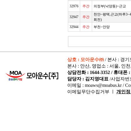
32976
주간
의정부(낙양동)~근교
천안~평택,근교(하루3~
32947
주간
회전)
32944
주간
부천~안양
상호 : 모아운수㈜
/ 본사 : 경
본사 : 안산, 영업소 : 서울, 인천
상담전화 : 1644-3352 / 휴대폰 : 
담당자 : 김지영대표
/사업자번
이메일 : moaws@moabus.kr /
Co
이메일무단수집거부 ㅣ
개인정