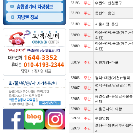
33193
주간
수원역~인천동구
33190
주간
동탄역~용인
33189
주간
서울시청~용인
아산~평택,근교(하루3~
33090
주간
회전)
아산~평택,근교(하루3~
33089
주간
회전)
33079
주간
인천계양~마포
33068
주간
평택~대전(이천)~평택
평택~대전,당진일2.5회
33067
주간
전
용인신갈~용인남사물류
32985
주간
센터
32980
주간
서울군자역~의왕
32979
주간
수원영통
오산~수원권선구산업단
32978
주간
지