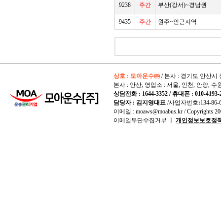
9238
주간
부산(강서)~경남권
9435
주간
원주~인근지역
상호 : 모아운수㈜
/ 본사 : 경기도 안산시 
본사 : 안산, 영업소 : 서울, 인천, 안양, 수
상담전화 : 1644-3352 / 휴대폰 : 010-4193-
담당자 : 김지영대표
/사업자번호
:
134-86-
이메일 : moaws@moabus.kr /
Copyrights
200
이메일무단수집거부 ㅣ
개인정보보호정