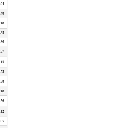
304
248
218
335
236
237
215
255
238
218
256
212
285