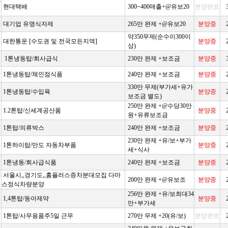
각
현대택배
300~400매출+@유보20
분양완료
대기업 유명식자제
265만 완제 +@유보20
분양중
약350무제(순수이300이
대한통운 [수도권 및 전국모든지역]
분양중
상)
1톤냉동탑/회사급식
230만 완제 +보조금
분양중
1톤냉동탑/체인점식품
240만 완제 +보조금
분양중
330만 무제(부가세+유가
1톤냉동탑/수입육
분양중
보조금 별도)
250만 완제 +@수당30만
1.2톤탑/신세계공산품
분양중
원+유류보조금
1톤탑/의류박스
240만 완제 +보조금
분양중
230만 완제 +유/보+부가
1톤하이탑/만도 자동차부품
분양중
세+식사
1톤냉동/회사급식품
240만 완제 +보조금
분양중
경
서울시,,경기도,,홈플러스증차분대모집 다마
200만 완제 +@유보조
분양중
스정식차량분양
256만 완제 +유/보최대34
1,4톤탑/동아제약
분양중
만+부가세
1톤탑/사무용품주5일 근무
270만 무제 +20(유/보)
분양완료