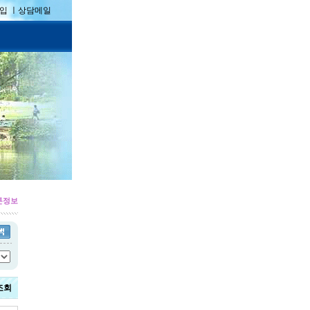
입 ㅣ
상담메일
톤정보
조회