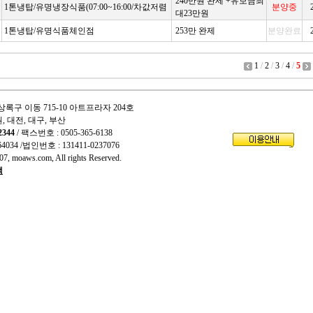
240만원 완제 +유보금최
1톤냉탑/유명냉장식품(07:00~16:00/차값저렴
분양중
대23만원
1톤냉탑/유명식품체인점
253만 완제
분양완료
1
/
2
/
3
/
4
/
5
상록구 이동 715-10 아트프라자 204호
원, 대전, 대구, 부산
2344
/ 팩스번호 : 0505-365-6138
64034
/법인번호 : 131411-0237076
7, moaws.com, All rights Reserved.
책