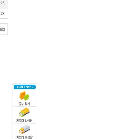
225
273