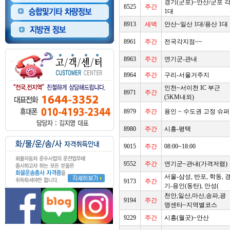
경기(군포)~안산/군포 
8525
주간
1대
8913
새벽
안산~일산 1대/용산 1대
8961
주간
전국각지점~~
8963
주간
연기군-관내
8964
주간
구리-서울거주지
인천~서이천 IC 부근
8971
주간
(5KM내외)
8979
주간
용인 ~ 수도권 고정 슈퍼
8980
주간
시흥-평택
9015
주간
08:00~18:00
9552
주간
연기군~관내(가격저렴)
서울-삼성, 반포, 학동, 
9173
주간
기-용인(동탄), 안성(
천안,일산,마산,송파,광
9194
주간
명센타~지역별코스
9229
주간
시흥(월곳)~안산