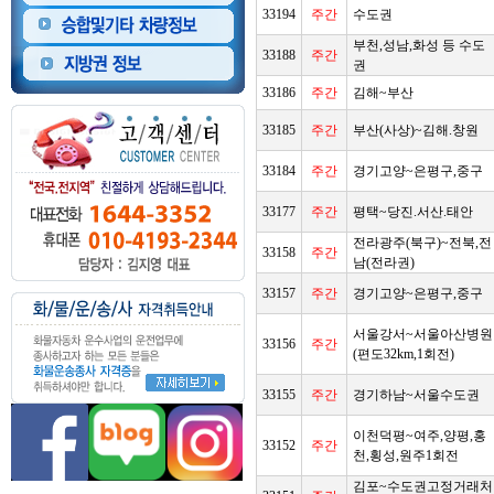
33194
주간
수도권
부천,성남,화성 등 수도
33188
주간
권
33186
주간
김해~부산
33185
주간
부산(사상)~김해.창원
33184
주간
경기고양~은평구,중구
33177
주간
평택~당진.서산.태안
전라광주(북구)~전북,전
33158
주간
남(전라권)
33157
주간
경기고양~은평구,중구
서울강서~서울아산병원
33156
주간
(편도32km,1회전)
33155
주간
경기하남~서울수도권
이천덕평~여주,양평,홍
33152
주간
천,횡성,원주1회전
김포~수도권고정거래처