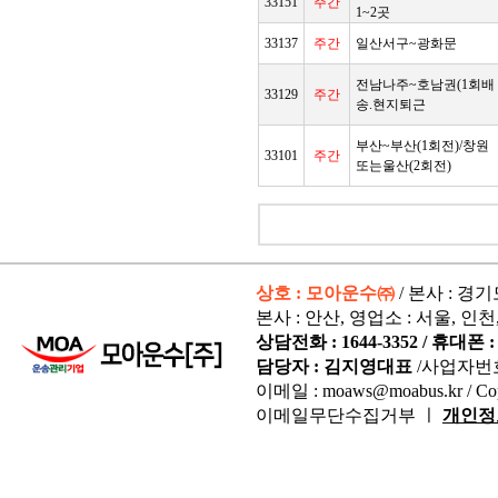
33151
주간
1~2곳
33137
주간
일산서구~광화문
전남나주~호남권(1회배
33129
주간
송.현지퇴근
부산~부산(1회전)/창원
33101
주간
또는울산(2회전)
상호 : 모아운수㈜
/ 본사 : 경
본사 : 안산, 영업소 : 서울, 인천
상담전화 : 1644-3352 / 휴대폰 : 
담당자 : 김지영대표
/사업자번
이메일 : moaws@moabus.kr /
Co
이메일무단수집거부 ㅣ
개인정