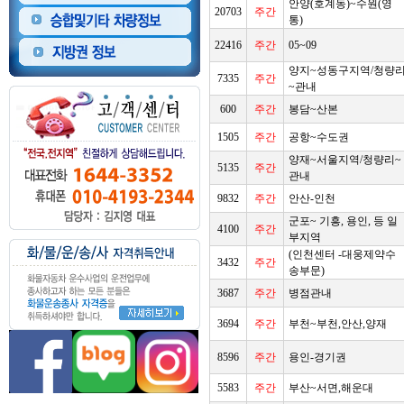
안양(호계동)~수원(영
20703
주간
통)
22416
주간
05~09
양지~성동구지역/청량
7335
주간
~관내
600
주간
봉담~산본
1505
주간
공항~수도권
양재~서울지역/청량리~
5135
주간
관내
9832
주간
안산-인천
군포~ 기흥, 용인, 등 일
4100
주간
부지역
(인천센터 -대웅제약수
3432
주간
송부문)
3687
주간
병점관내
3694
주간
부천~부천,안산,양재
8596
주간
용인-경기권
5583
주간
부산~서면,해운대