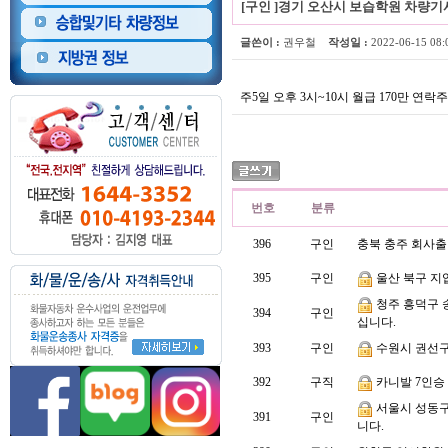
[구인 ]
경기 오산시 보습학원 차량기
글쓴이 :
권우철
작성일 :
2022-06-15 0
주5일 오후 3시~10시 월급 170만 연락
번호
분류
396
구인
충북 충주 회사출
395
구인
울산 북구 지
청주 흥덕구 
394
구인
십니다.
393
구인
수원시 권선
392
구직
카니발 7인승
서울시 성동구 
391
구인
니다.