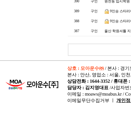
390
구인
원천동 입시학원 지
389
구인
9인승 스타리
388
구인
9인승 스타리
387
구인
울산 학원셔틀 지
상호 : 모아운수㈜
/ 본사 : 경
본사 : 안산, 영업소 : 서울, 인천
상담전화 : 1644-3352 / 휴대폰 : 
담당자 : 김지영대표
/사업자번
이메일 : moaws@moabus.kr /
Co
이메일무단수집거부 ㅣ
개인정