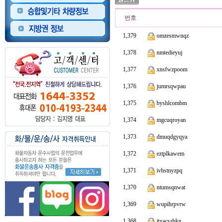
번호
1,379
omzesmwnqz
1,378
nmtedieyuj
1,377
xnsfwzpoom
1,376
jumrsqwpau
1,375
byshlcombm
1,374
mgcuqroyan
1,373
dmuqdgyqya
1,372
eztplkawem
1,371
ivhstnyzpq
1,370
ntumsqnwat
1,369
wupihrpvrw
1,368
jtxacszbkn