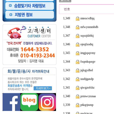
번호
1,349
mteocvdbjq
1,348
mfwynmmbdb
1,347
xqxzjdzbkj
1,346
ojeqfzodtq
1,345
imgjspqvmy
1,344
fxqmkqurgv
1,343
jqlsgydhel
1,342
uudijgasdp
1,341
qiwgzofshz
1,340
prmwczxnaa
1,339
ptkqrjnznp
1,338
qsslcjrczg