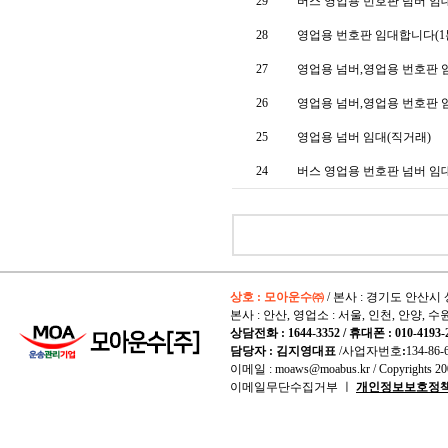
29
버스 영업용 번호판 넘버 임대 
28
영업용 번호판 임대합니다(1
27
영업용 넘버,영업용 번호판
26
영업용 넘버,영업용 번호판
25
영업용 넘버 임대(직거래)
24
버스 영업용 번호판 넘버 임
상호 : 모아운수㈜
/ 본사 : 경기도 안산시 
본사 : 안산, 영업소 : 서울, 인천, 안양, 수
상담전화 : 1644-3352 / 휴대폰 : 010-4193-
담당자 : 김지영대표
/사업자번호
:
134-86-
이메일 : moaws@moabus.kr /
Copyrights
200
이메일무단수집거부 ㅣ
개인정보보호정