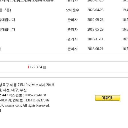
대여 16인승,25인승,35인승,45인승
관리자
2020-07-28
16,
톤~5톤)
모아운수
2020-04-23
19,
 임대합니다
관리자
2019-09-23
16,
 임대합니다
관리자
2019-05-29
16,
관리자
2018-11-11
18,
대
관리자
2018-06-21
16,
1
/
2
/
3
/
4
상록구 이동 715-10 아트프라자 204호
원, 대전, 대구, 부산
2344
/ 팩스번호 : 0505-365-6138
64034
/법인번호 : 131411-0237076
7, moaws.com, All rights Reserved.
책